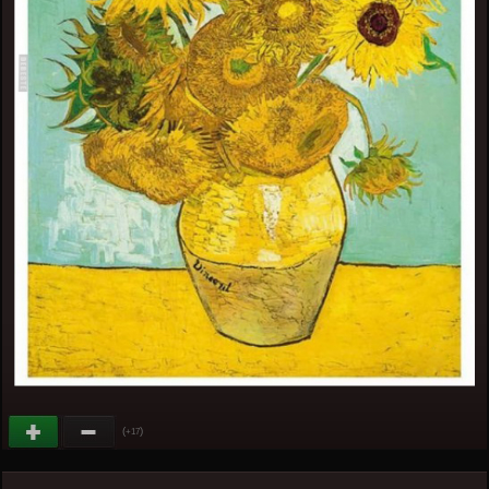
(
)
+17