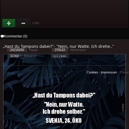
(+26)
Kommentar (0)
„Hast du Tampons dabei?"- "Nein, nur Watte. Ich drehe.."
24218290
Haupt
378122
Warteraum
32360
Benutzer
[ 1 ] - ( 2.54 )
Cookies
-
Impressum
-
Priva