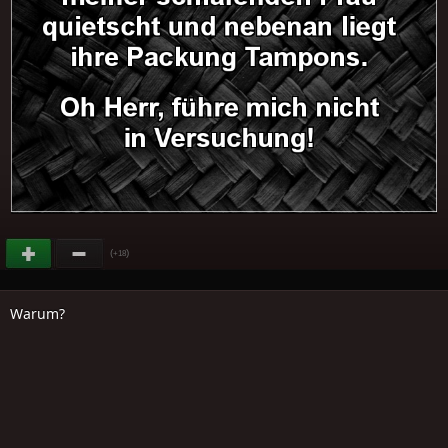
(
)
+18
Warum?