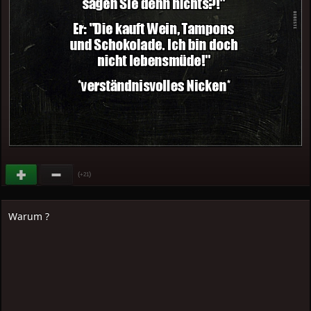
(
)
+21
Warum ?