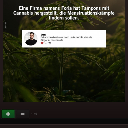
(
)
+74