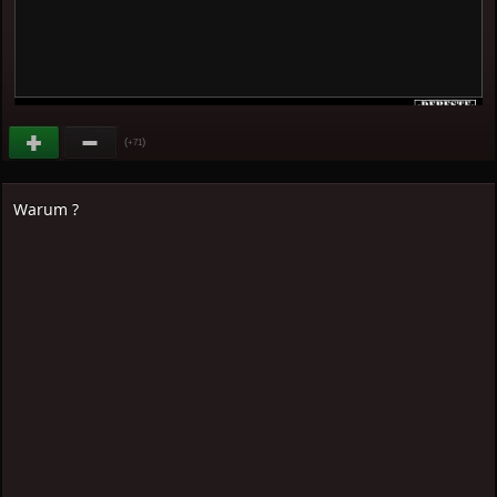
(
)
+71
Warum ?