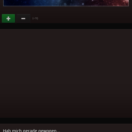
(
)
+79
Hab mich gerade gewogen...