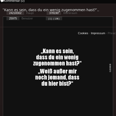
Kommentar (0)
"Kann es sein, dass du ein wenig zugenommen hast?"..
24218302
Haupt
378190
Warteraum
25975
Benutzer
[ 1 ] - ( 1.96 )
Cookies
-
Impressum
-
Priva