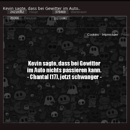
Kevin sagte, dass bei Gewitter im Auto..
24218362
Haupt
378469
Warteraum
20366
Benutzer
[ 1 ] - ( 1.98 )
Cookies
-
Impressum
-
Priva