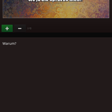
(
)
+5
Warum?