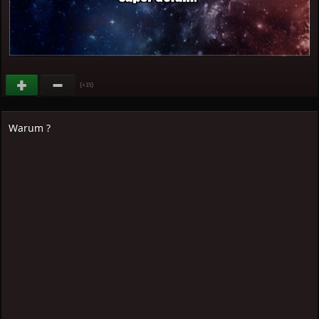
(
)
+15
Warum ?