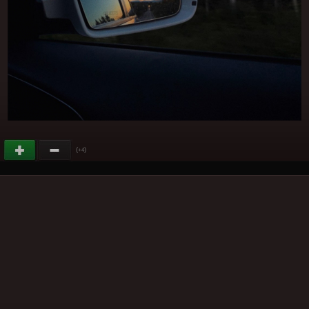
(
)
+4