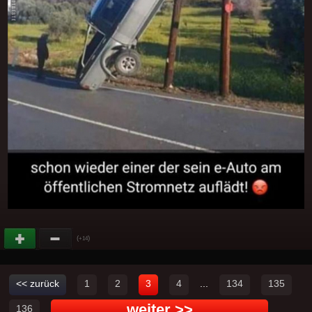
(
)
+14
<< zurück
1
2
3
4
...
134
135
weiter >>
136