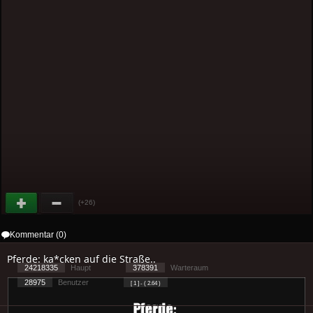
(+26)
Kommentar (0)
Pferde: ka*cken auf die Straße..
24218335
Haupt
378391
Warteraum
28975
Benutzer
[ 1 ] - ( 2.64 )