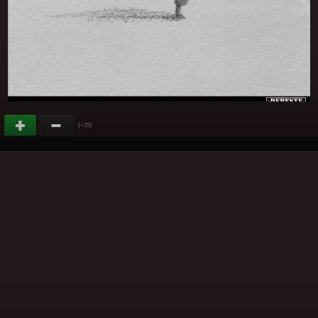
(
)
+25