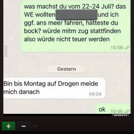
(
)
-7