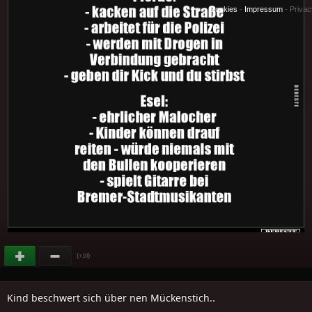
Cookies
-
Impressum
-
Priva
(
)
+10
Kind beschwert sich über nen Mückenstich..