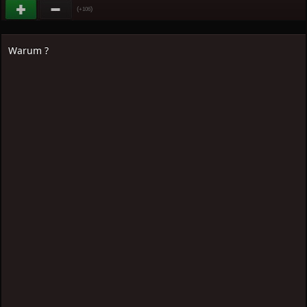
(
)
+106
Warum ?