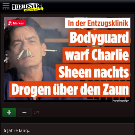
Merken
(
)
-10
6 Jahre lang...