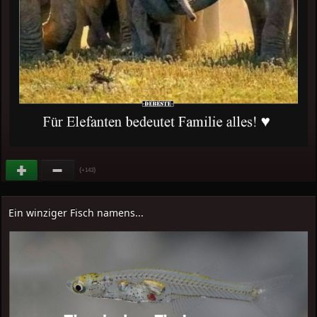
(
)
+143
Ein winziger Fisch namens...