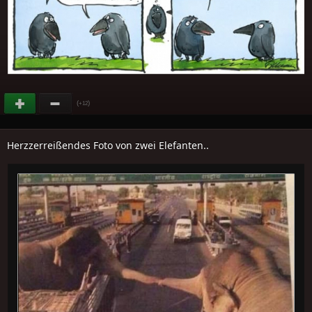
(
)
+12
Herzzerreißendes Foto von zwei Elefanten..