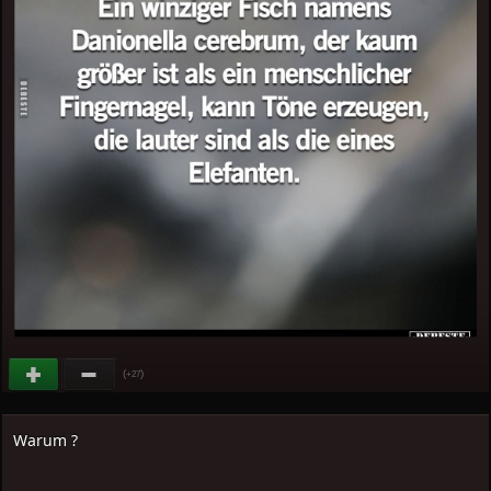
(
)
+27
Warum ?