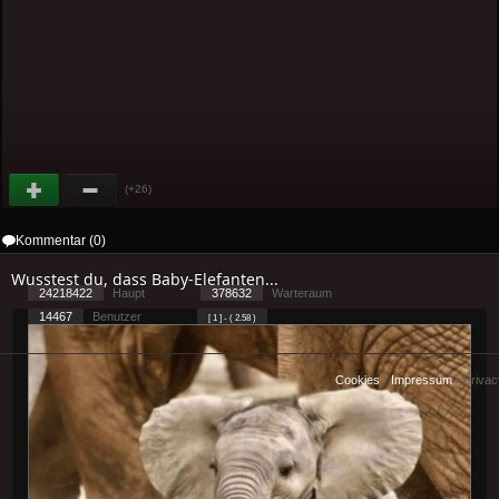
(+26)
Kommentar (0)
Wusstest du, dass Baby-Elefanten...
24218422
Haupt
378632
Warteraum
14467
Benutzer
[ 1 ] - ( 2.58 )
Cookies
-
Impressum
-
Priva