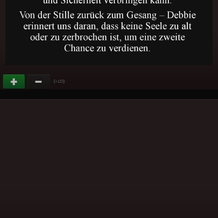
(
)
+123