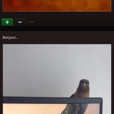
(
)
+110
Bonjour...