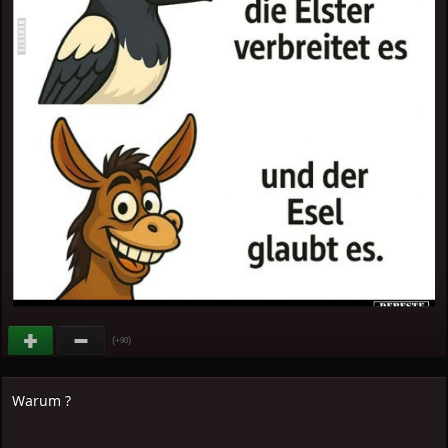
(
)
+90
Warum ?