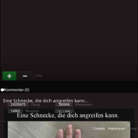
(+26)
Kommentar (0)
Eine Schnecke, die dich angreifen kann...
24205875
Haupt
385906
Warteraum
14962
Benutzer
[ 2 ] - ( 3.04 )
Cookies
-
Impressum
-
Priva