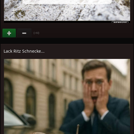
(
)
+93
Lack Ritz Schnecke...