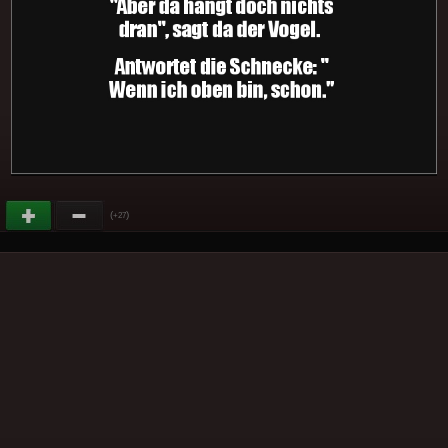
(
)
+27