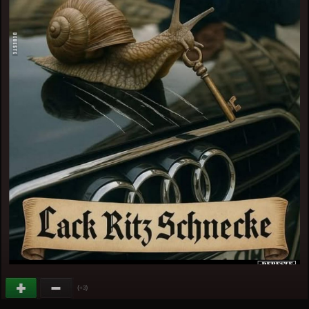
(
)
+3