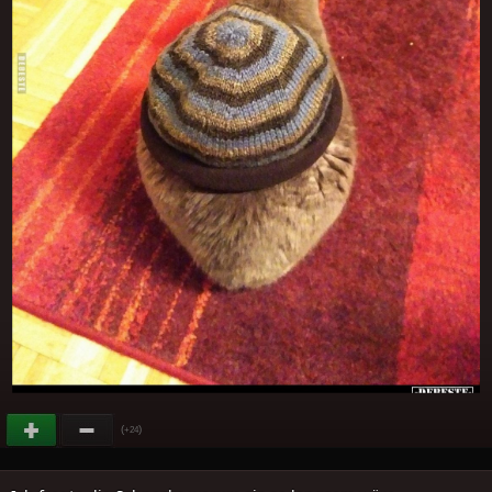
(
)
+24