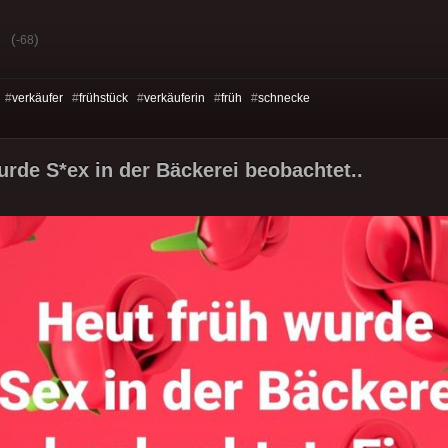
(
)
-68
 #
verkäufer
#
frühstück
#
verkäuferin
#
früh
#
schnecke
urde S*ex in der Bäckerei beobachtet..