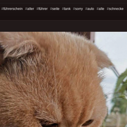
 #
führerschein
#
alter
#
führer
#
seite
#
tank
#
sorry
#
auto
#
alte
#
schnecke