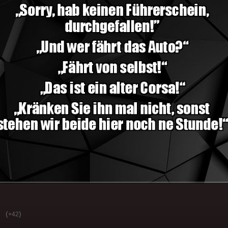
(
)
+42