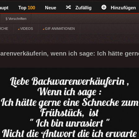
aupt
Top
100
Neue
Zufällig
Hinzufügen
§ Vorschriften
ÜCHE
VIDEOS
GIF ANIMATIONEN
renverkäuferin, wenn ich sage: Ich hätte gern