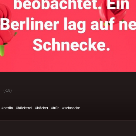
(
)
-18
 #
berlin
#
bäckerei
#
bäcker
#
früh
#
schnecke