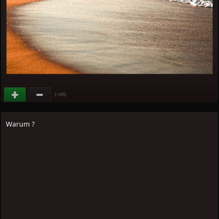
(
)
+105
Warum ?