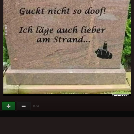
(
)
+71