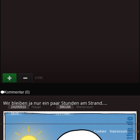
(+26)
Kommentar (0)
Wir bleiben ja nur ein paar Stunden am Strand....
24205910
Haupt
386166
Warteraum
1670
Benutzer
[ 2 ] - ( 3.26 )
Cookies
-
Impressum
-
Priva