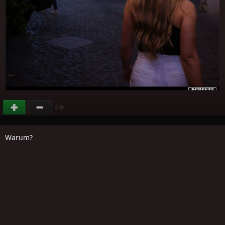
(
)
+2
Warum?