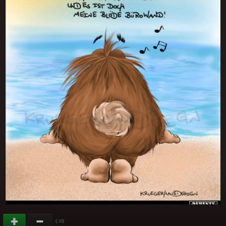
(
)
-10