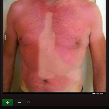
(
)
0