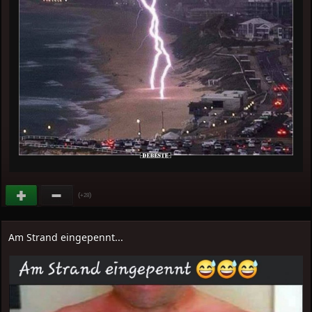
(
)
+28
Am Strand eingepennt...