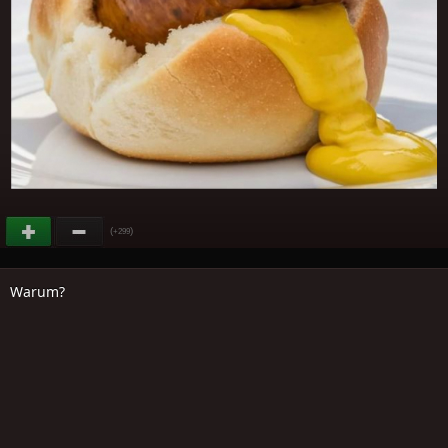
(
)
+299
Warum?