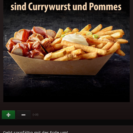
(
)
+20
Geht sorgfältig mit der Erde um!..