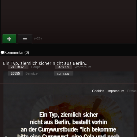
(+26)
Kommentar (0)
Ein Typ, ziemlich sicher nicht aus Berlin..
24218325
Haupt
378399
Warteraum
26555
Benutzer
[ 1 ] - ( 2.21 )
Cookies
-
Impressum
-
Priva