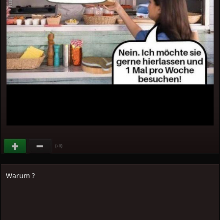
(
)
+8
Warum ?