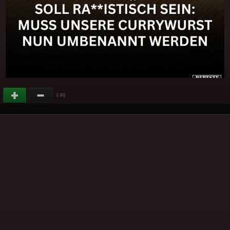
(
)
-30