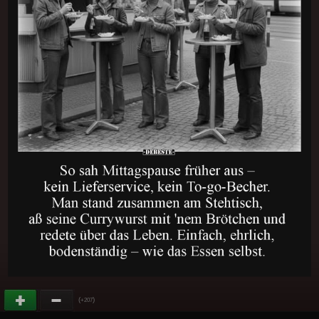
(
)
+207