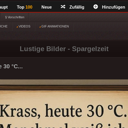
aupt
Top
100
Neue
Zufällig
Hinzufügen
§ Vorschriften
ÜCHE
VIDEOS
GIF ANIMATIONEN
Lustige Bilder - Spargelzeit
 30 °C...