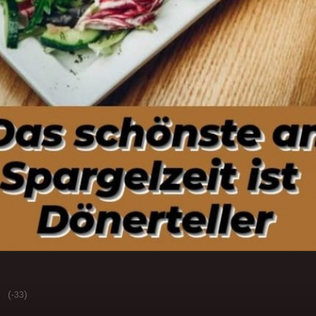
(
)
-33