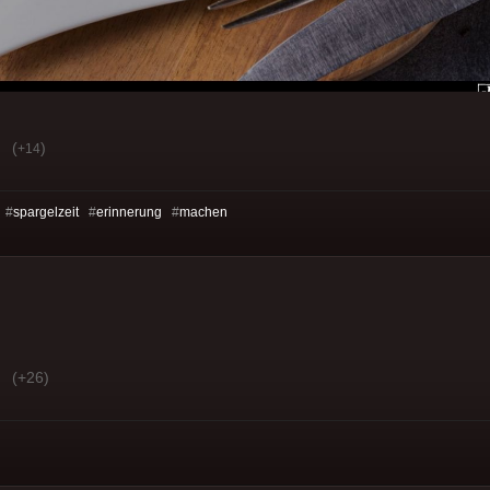
(
)
+14
 #
spargelzeit
#
erinnerung
#
machen
(+26)