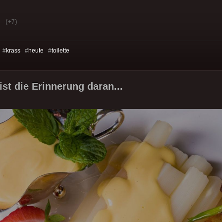
(
)
+7
 #
krass
#
heute
#
toilette
ist die Erinnerung daran...