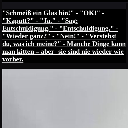
"Schmeiß ein Glas hin!" - "ΟΚ!" -
"Kaputt?" - "Ja." - "Sag:
Entschuldigung." - "Entschuldigung." -
"Wieder ganz?" - "Nein!" - "Verstehst
du, was ich meine?" - Manche Dinge kann
man kitten – aber -sie sind nie wieder wie
vorher.