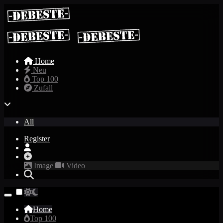
Home
Neu
Top 100
Zufall
All
Register
Image
Video
Home
Top 100