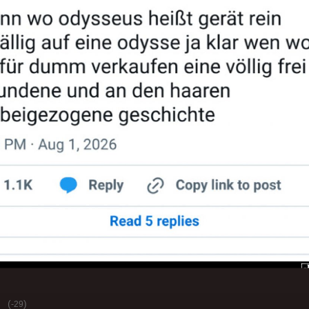
(
)
-29