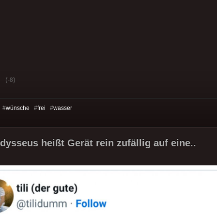
(
)
-8
 #
wünsche
#
frei
#
wasser
ysseus heißt Gerät rein zufällig auf eine..