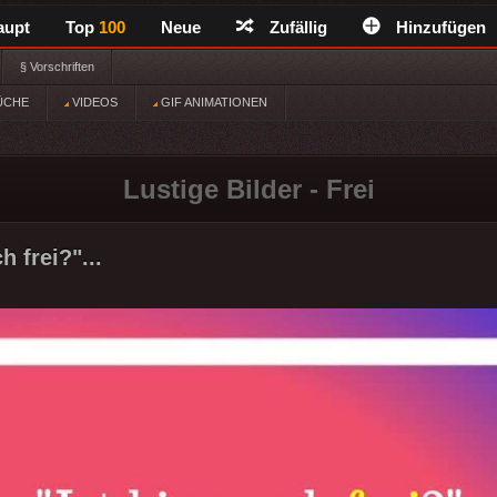
aupt
Top
100
Neue
Zufällig
Hinzufügen
§ Vorschriften
ÜCHE
VIDEOS
GIF ANIMATIONEN
Lustige Bilder - Frei
h frei?"...