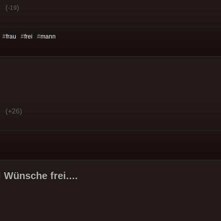
(
)
-19
 #
frau
#
frei
#
mann
(+26)
 Wünsche frei....