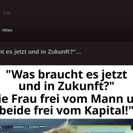
(
)
+9
 #
flirten
 es jetzt und in Zukunft?"...