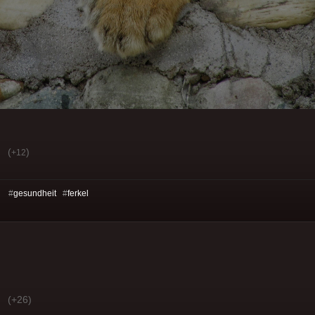
(
)
+12
s: #
gesundheit
#
ferkel
(+26)