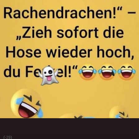
(
)
-29