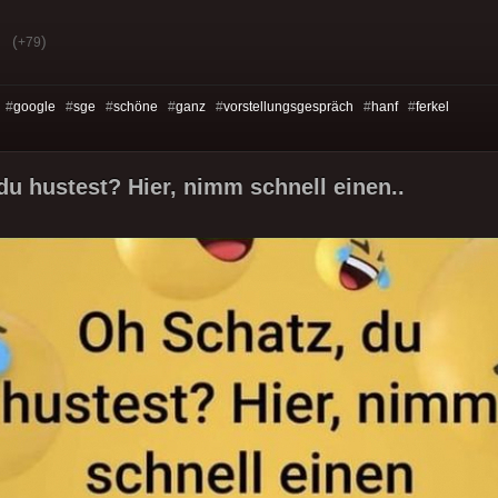
(
)
+79
 #
google
#
sge
#
schöne
#
ganz
#
vorstellungsgespräch
#
hanf
#
ferkel
du hustest? Hier, nimm schnell einen..