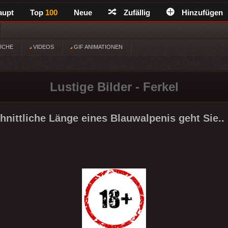
aupt
Top
100
Neue
Zufällig
Hinzufügen
ÜCHE
VIDEOS
GIF ANIMATIONEN
Lustige Bilder - Ferkel
hnittliche Länge eines Blauwalpenis geht Sie..