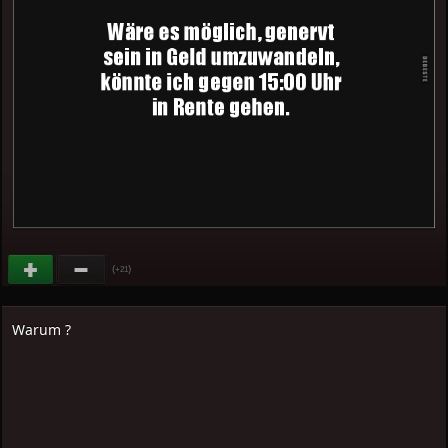
(
)
+21
Warum ?