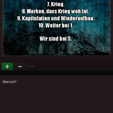
(
)
+171
Warum?