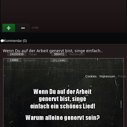
(+26)
Kommentar (0)
Wenn Du auf der Arbeit genervt bist, singe einfach..
24205939
Haupt
386472
Warteraum
14865
Benutzer
[ 2 ] - ( 3.04 )
Cookies
-
Impressum
-
Priva