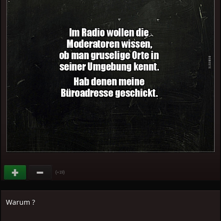
(
)
+19
Warum ?