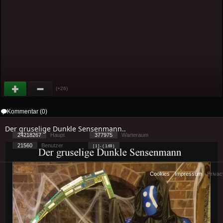
(+26)
Kommentar (0)
Der gruselige Dunkle Sensenmann..
24218267
Haupt
377975
Warteraum
21560
Benutzer
[ 1 ] - ( 1.69 )
Cookies
-
Impressum
-
Priva