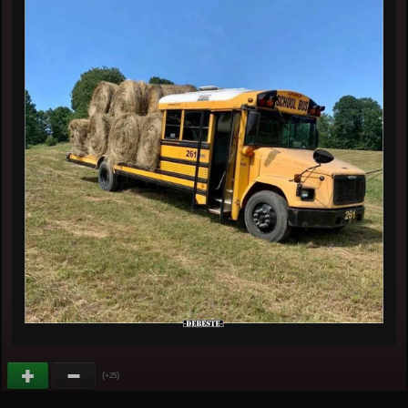
(
)
+25