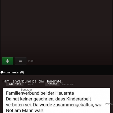
(+26)
Kommentar (0)
Familienverbund bei der Heuernte..
24218315
Haupt
378207
Warteraum
21593
Benutzer
[ 1 ] - ( 1.06 )
Cookies
-
Impressum
-
Priva