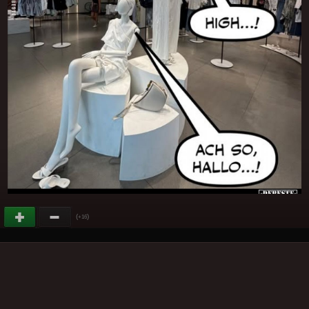
(
)
+16