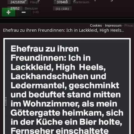
24218356
Haupt
378469
Warteraum
27052
Benutzer
[ 1 ] - ( 2.21 )
(
)
+22
Cookies
-
Impressum
-
Priva
Ehefrau zu ihren Freundinnen: Ich in Lackkleid, High Heels..