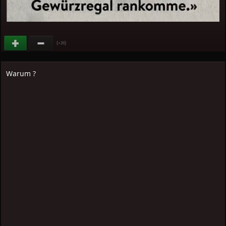
(
)
+26
Warum ?