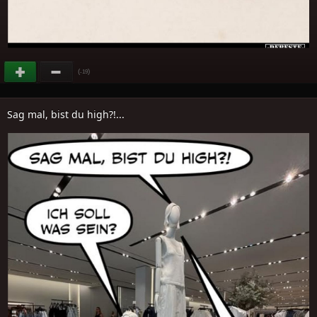
(
)
-19
Sag mal, bist du high?!...