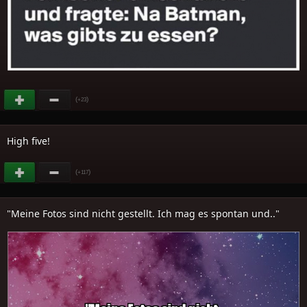
(
)
+23
High five!
(
)
+117
"Meine Fotos sind nicht gestellt. Ich mag es spontan und.."