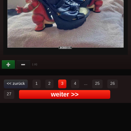
(
)
-16
<< zurück
1
2
3
4
...
25
26
weiter >>
27