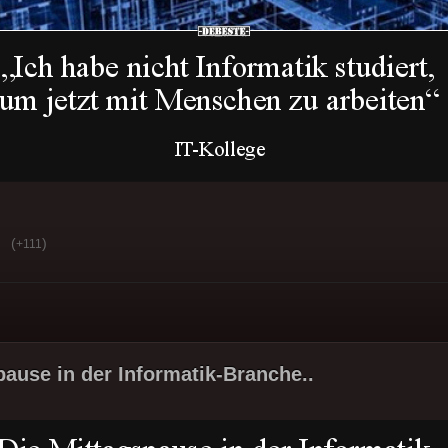
(
)
+111
pause in der Informatik-Branche..