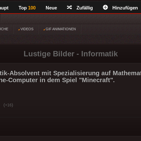
aupt
Top
100
Neue
Zufällig
Hinzufügen
ÜCHE
VIDEOS
GIF ANIMATIONEN
Lustige Bilder - Informatik
tik-Absolvent mit Spezialisierung auf Mathemat
ne-Computer in dem Spiel "Minecraft".
(
)
+16