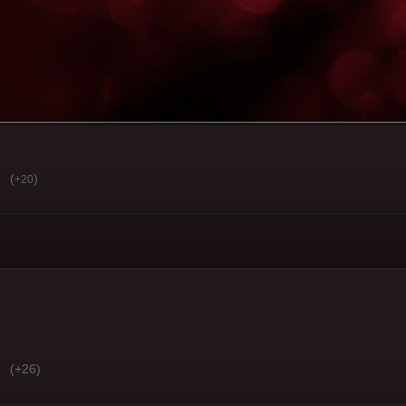
(
)
+20
(+26)