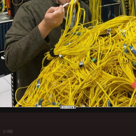
(
)
+28