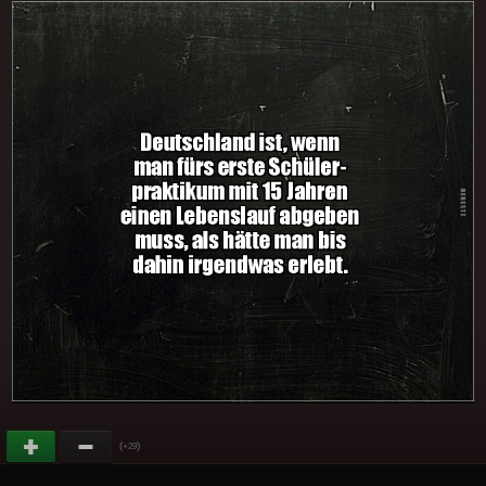
(
)
+29