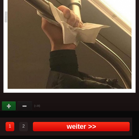
(
)
+29
weiter >>
1
2