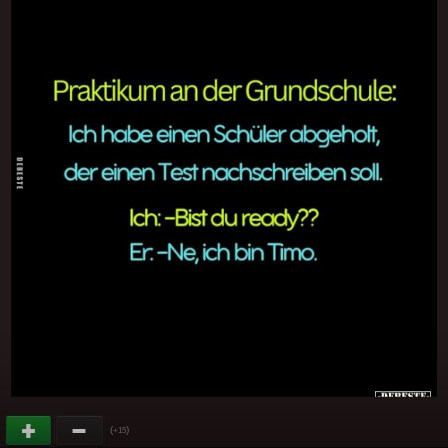
(
)
+15