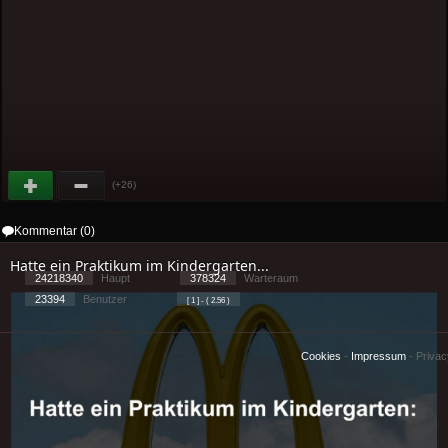
(+26)
Kommentar (0)
Hatte ein Praktikum im Kindergarten...
24218340
Haupt
378324
Warteraum
23394
Benutzer
[ 1 ] - ( 2.56 )
Cookies
-
Impressum
-
Priva