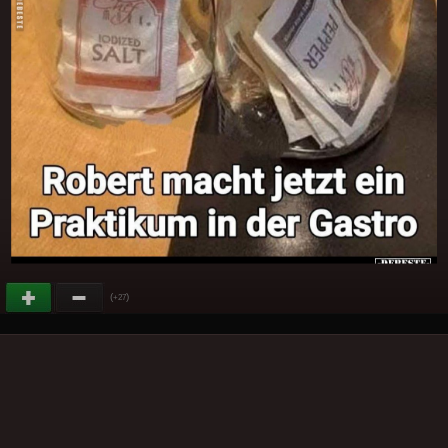
(
)
+27