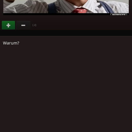
(
)
-8
Warum?