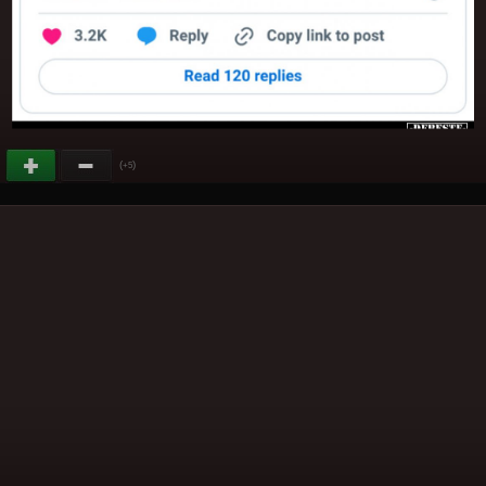
(
)
+5