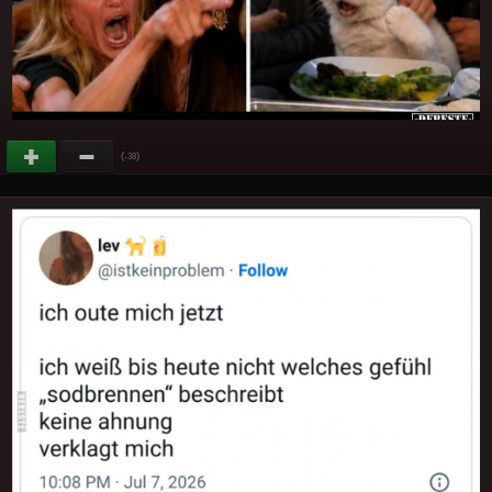
(
)
-38