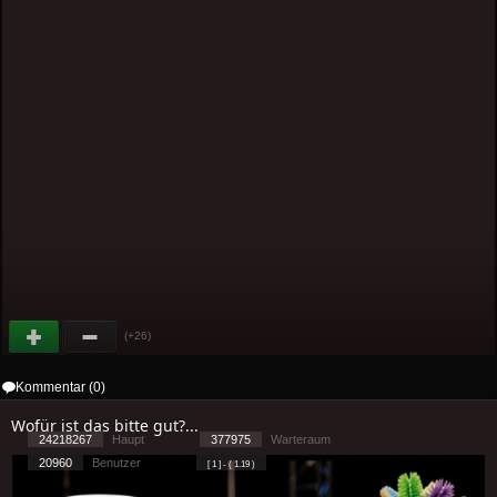
(+26)
Kommentar (0)
Wofür ist das bitte gut?...
24218267
Haupt
377975
Warteraum
20960
Benutzer
[ 1 ] - ( 1.19 )