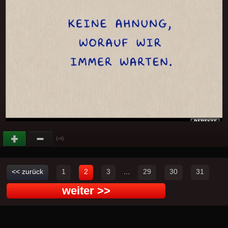
(
)
+6
<< zurück
1
2
3
...
29
30
31
weiter >>