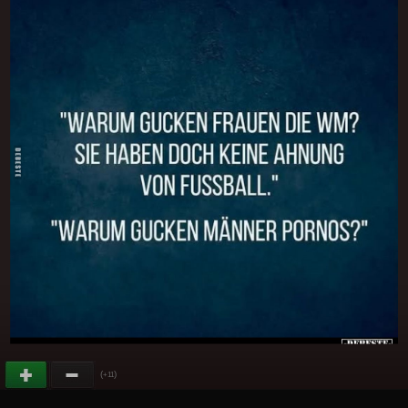
(
)
+11