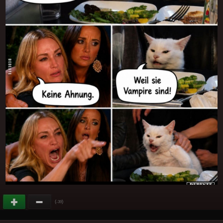
(
)
-39