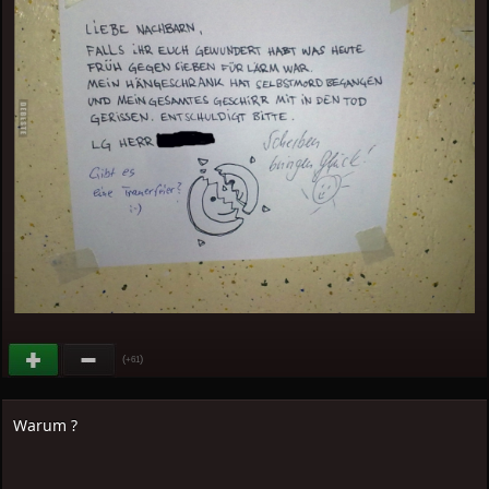
(
)
+61
Warum ?