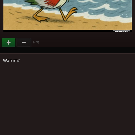
(
)
+24
Warum?