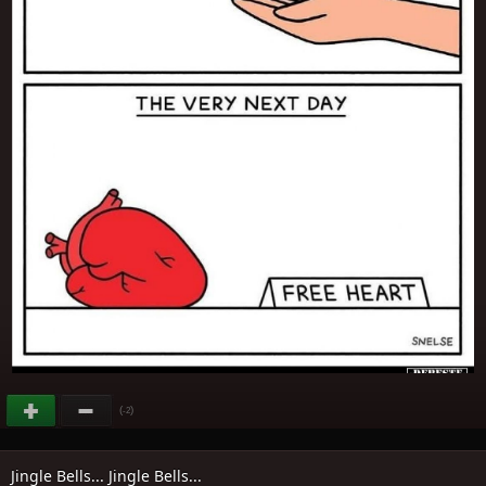
(
)
-2
Jingle Bells... Jingle Bells...