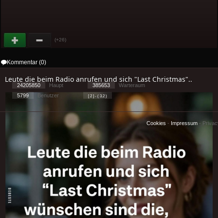
(+26)
Kommentar (0)
Leute die beim Radio anrufen und sich "Last Christmas"..
24205850
Haupt
385653
Warteraum
5799
Benutzer
[ 2 ] - ( 3.2 )
Cookies
-
Impressum
-
Priva