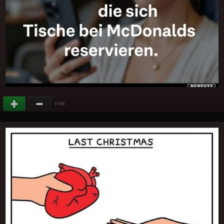
(
)
+84