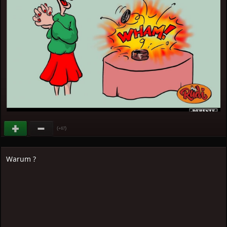
(
)
+67
Warum ?