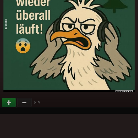
(
)
+17