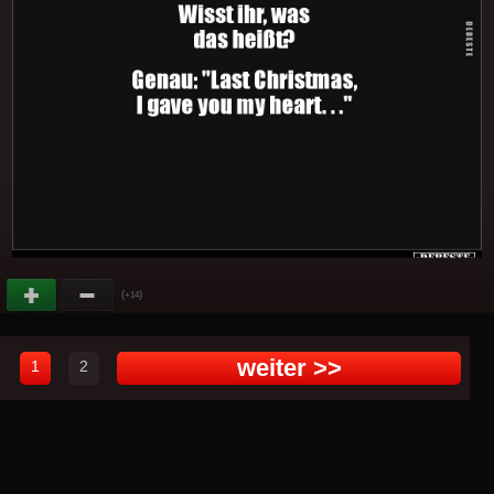
(
)
+14
weiter >>
1
2