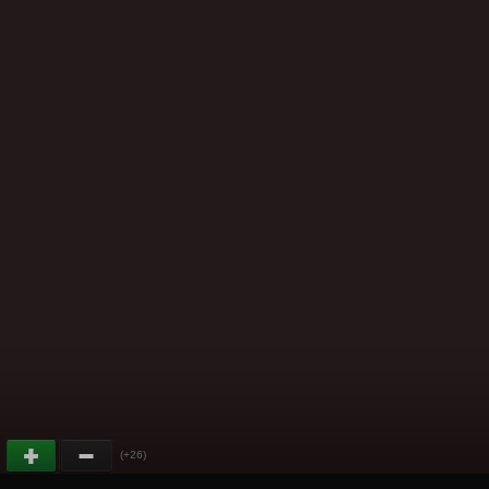
(+26)