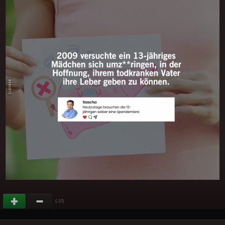
(
)
-27