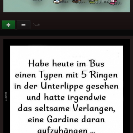
(
)
+132