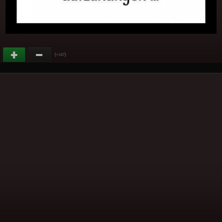
(
)
+147