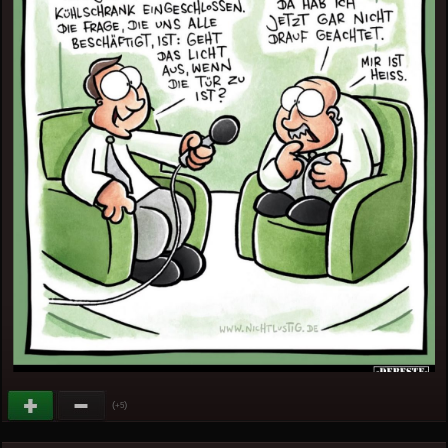
(
)
+5