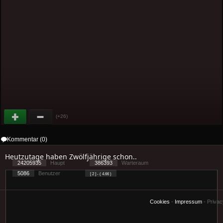
(+26)
Kommentar (0)
Heutzutage haben Zwölfjährige schon..
24205935
Haupt
386393
Warteraum
5086
Benutzer
[ 2 ] - ( 4.66 )
Cookies
-
Impressum
-
Priva