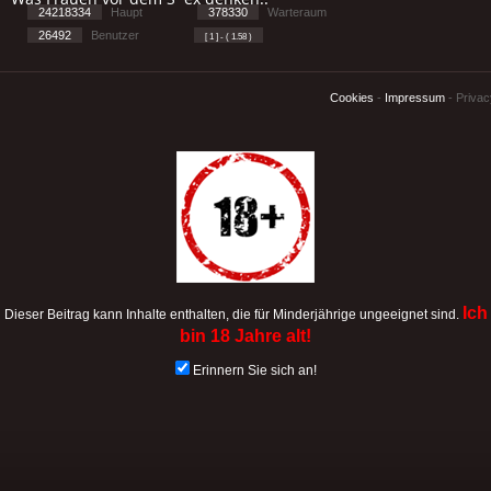
24218334
Haupt
378330
Warteraum
26492
Benutzer
[ 1 ] - ( 1.58 )
Cookies
-
Impressum
-
Priva
Ich
Dieser Beitrag kann Inhalte enthalten, die für Minderjährige ungeeignet sind.
bin 18 Jahre alt!
Erinnern Sie sich an!