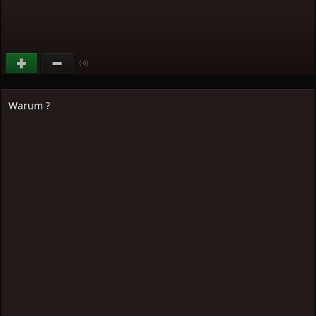
(
)
-6
Warum ?