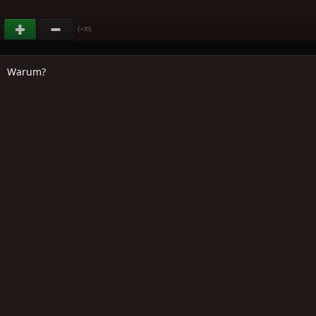
(
)
+35
Warum?