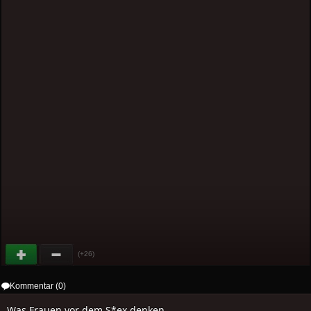
(+26)
Kommentar (0)
Was Frauen vor dem S*ex denken..