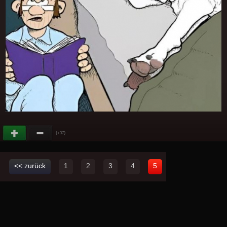
(
)
+37
<< zurück
1
2
3
4
5