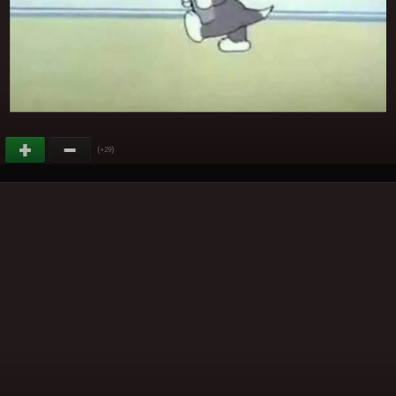
(
)
+29