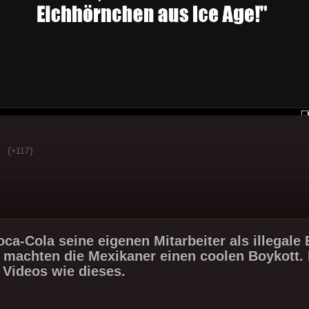
(
)
+117
a-Cola seine eigenen Mitarbeiter als illegale
e, machten die Mexikaner einen coolen Boykott. 
Videos wie dieses.