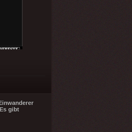
 Einwanderer
Es gibt