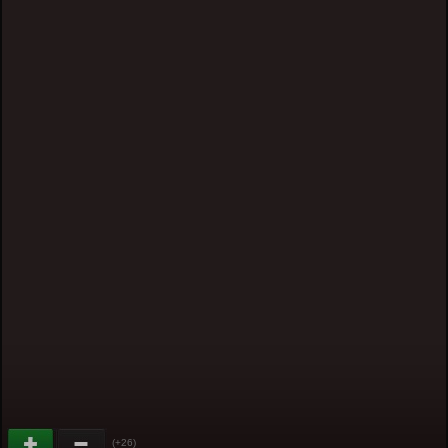
(+26)