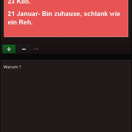
(
)
+95
Warum ?