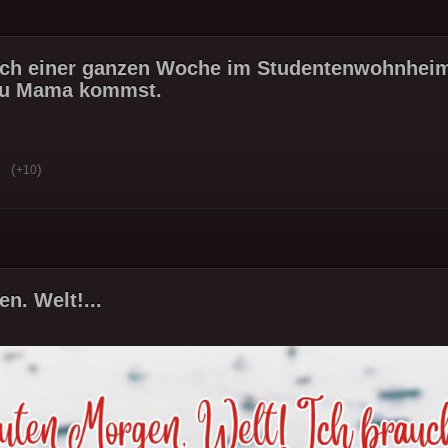
ch einer ganzen Woche im Studentenwohnhei
zu Mama kommst.
(
)
+10
n. Welt!...