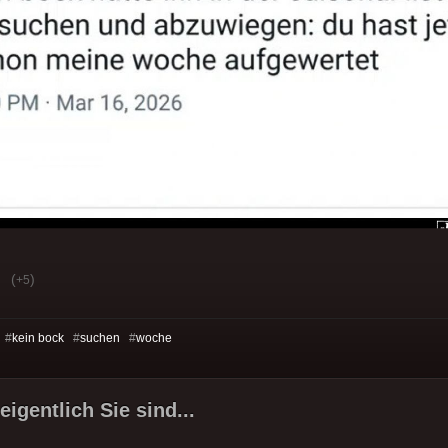
(
)
+5
 #
kein bock
#
suchen
#
woche
igentlich Sie sind...