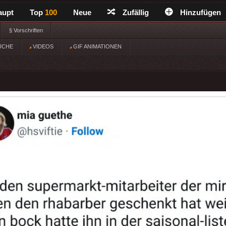
aupt
Top
100
Neue
Zufällig
Hinzufügen
§ Vorschriften
ÜCHE
VIDEOS
GIF ANIMATIONEN