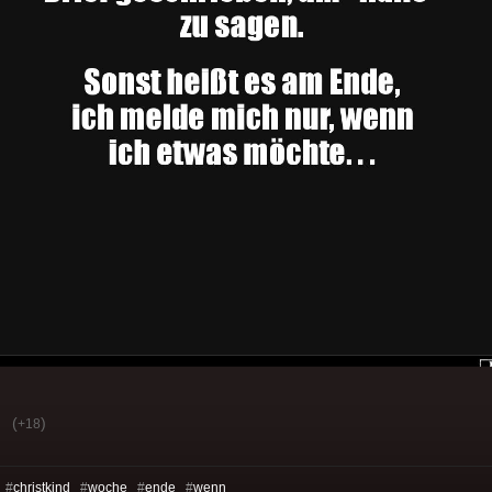
(
)
+18
 #
christkind
#
woche
#
ende
#
wenn