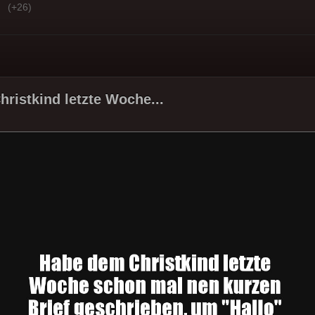
(+26)
ristkind letzte Woche...