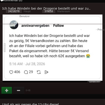
Kommentar (0)
Ich habe Windeln bei der Drogerie bestellt und war zu..
24218278
Haupt
378016
Warteraum
39055
Benutzer
[ 1 ] - ( 2.29 )
Cookies
-
Impressum
-
Priva
(
)
+13
Und als wir gegen die 12-Uhr-Regel...