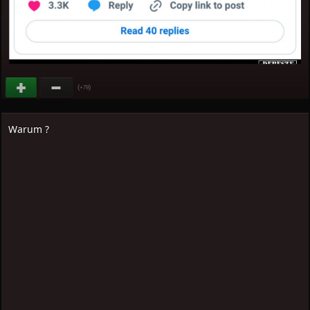
(
)
+79
Warum ?