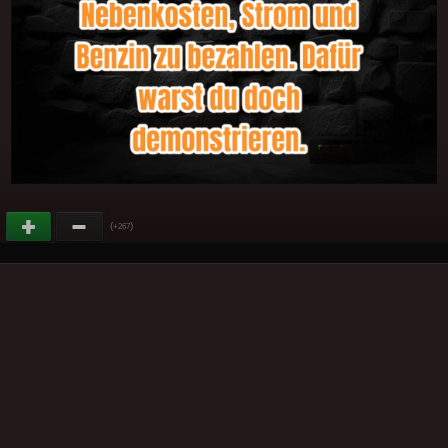
(
)
+267