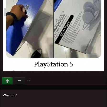
(
)
+3
Warum ?