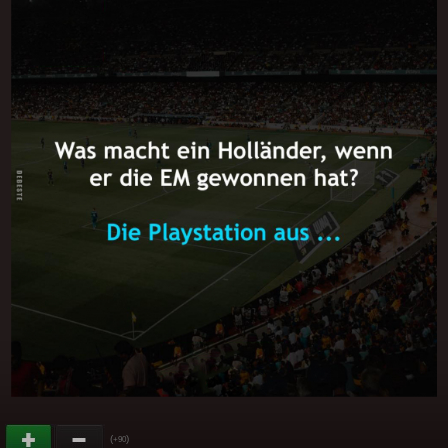
(
)
+90