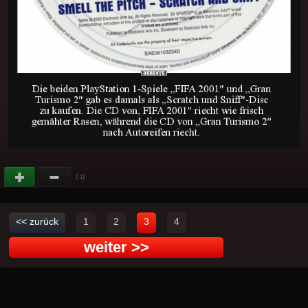
(
)
-1
<< zurück
1
2
3
4
weiter >>