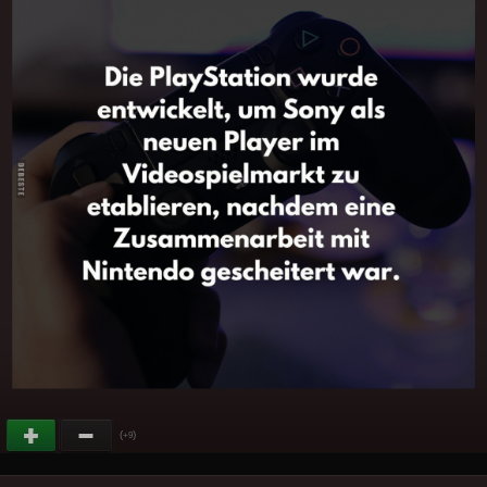
(
)
+9