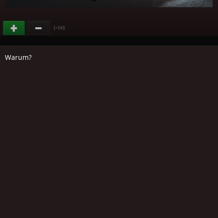
(
)
+150
Warum?