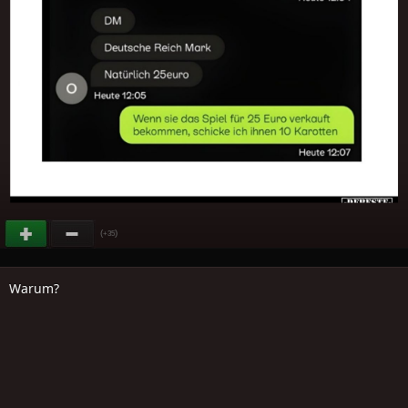
(
)
+35
Warum?