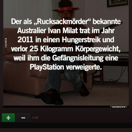
(
)
+10