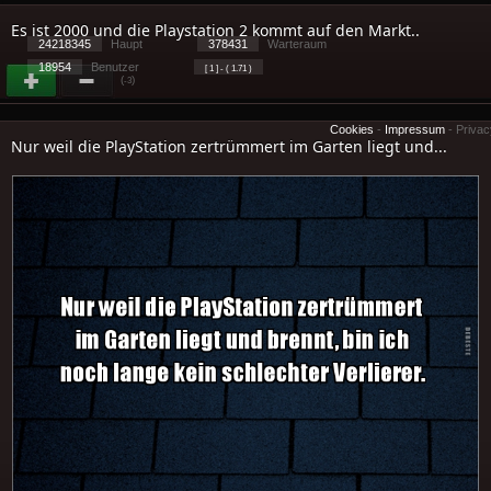
Es ist 2000 und die Playstation 2 kommt auf den Markt..
24218345
Haupt
378431
Warteraum
18954
Benutzer
[ 1 ] - ( 1.71 )
(
)
-3
Cookies
-
Impressum
-
Priva
Nur weil die PlayStation zertrümmert im Garten liegt und...