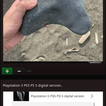
(
)
+21
Playstation 5 PS5 PS 5 digital version..