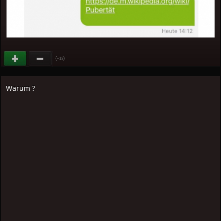
(
)
+13
Warum ?