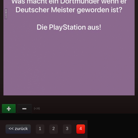
(
)
+24
<< zurück
1
2
3
4