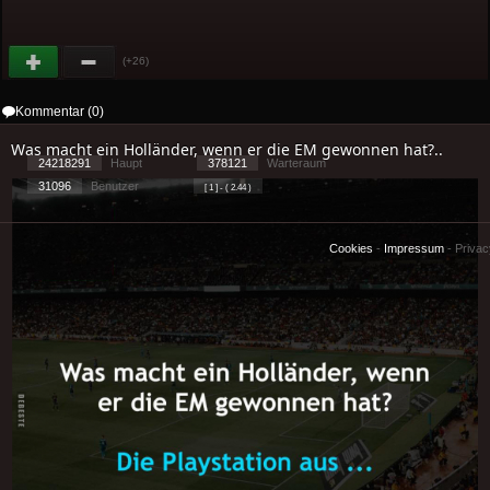
(+26)
Kommentar (0)
Was macht ein Holländer, wenn er die EM gewonnen hat?..
24218291
Haupt
378121
Warteraum
31096
Benutzer
[ 1 ] - ( 2.44 )
Cookies
-
Impressum
-
Priva