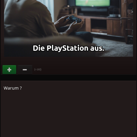
(
)
+160
Warum ?