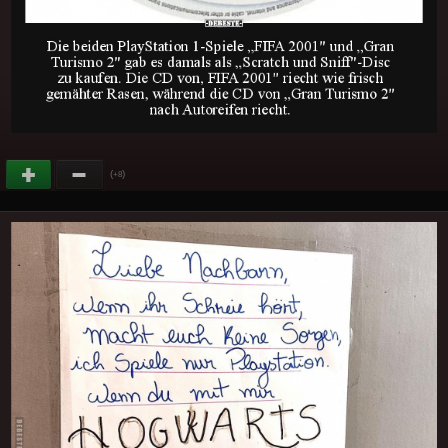
(
)
+8