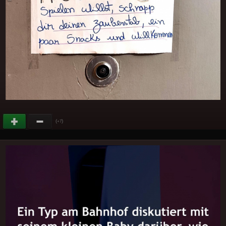
(
)
+7