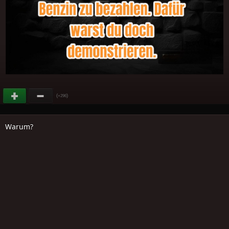
(
)
+296
Warum?