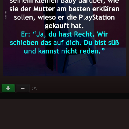
(
)
+29