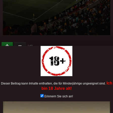
(
)
+95
"Und so, mein Schatz, habe ich völlig unfreiwillig und
unwissentlich eine neue Playstation gekauft"...
(
)
+53
Ich
Dieser Beitrag kann Inhalte enthalten, die für Minderjährige ungeeignet sind.
bin 18 Jahre alt!
Als mein Sohn ein Baby war, da hab ich ihn ab und zu auch..
Erinnern Sie sich an!