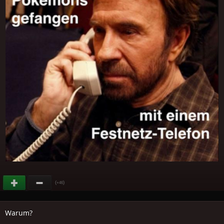
(
)
+46
Warum?