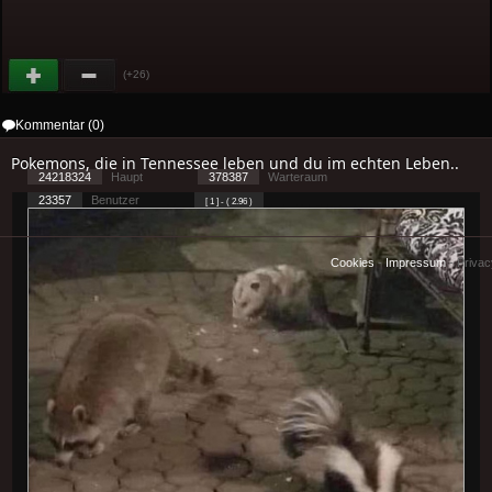
(+26)
Kommentar (0)
Pokemons, die in Tennessee leben und du im echten Leben..
24218324
Haupt
378387
Warteraum
23357
Benutzer
[ 1 ] - ( 2.96 )
Cookies
-
Impressum
-
Priva