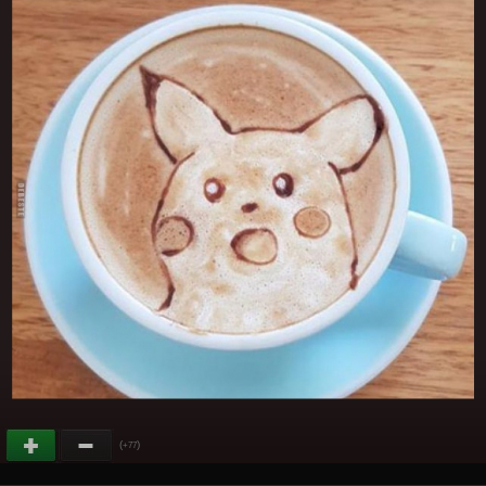
(
)
+77