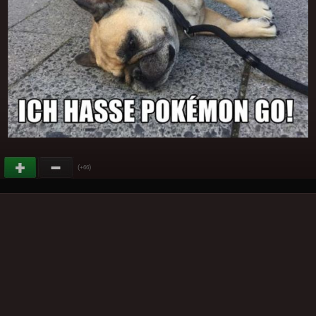
(
)
+66