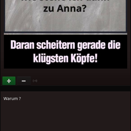
(
)
+4
Warum ?