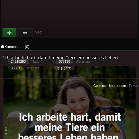
(+26)
Kommentar (0)
Ich arbeite hart, damit meine Tiere ein besseres Leben..
24218293
Haupt
378198
Warteraum
35681
Benutzer
[ 1 ] - ( 2.25 )
Cookies
-
Impressum
-
Priva