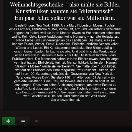
(
)
+41