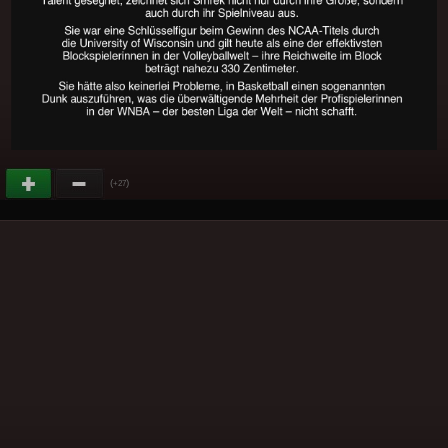
(
)
+27