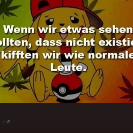
(
)
+8