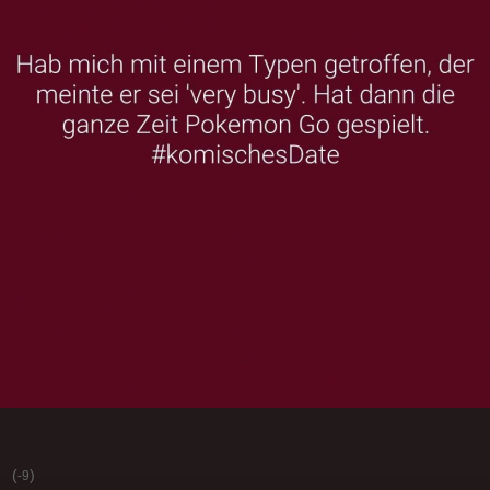
(
)
-9