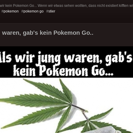
 wir kein Pokemon Go... Wenn wir etwas sehen wollten, dass nicht existiert kifften w
 #
pokemon
#
pokemon go
#
stier
g waren, gab's kein Pokemon Go..