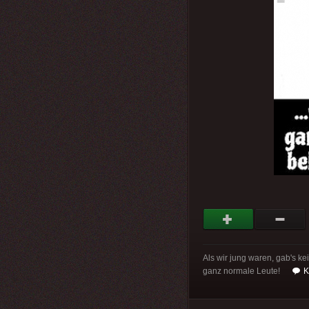
Als wir jung waren, gab's ke
ganz normale Leute!
K