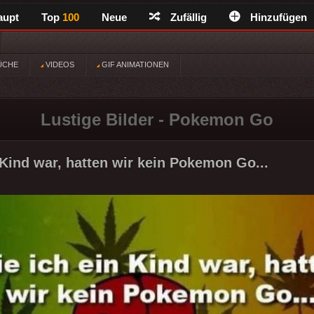
aupt
Top
100
Neue
Zufällig
Hinzufügen
ÜCHE
VIDEOS
GIF ANIMATIONEN
Lustige Bilder - Pokemon Go
 Kind war, hatten wir kein Pokemon Go...