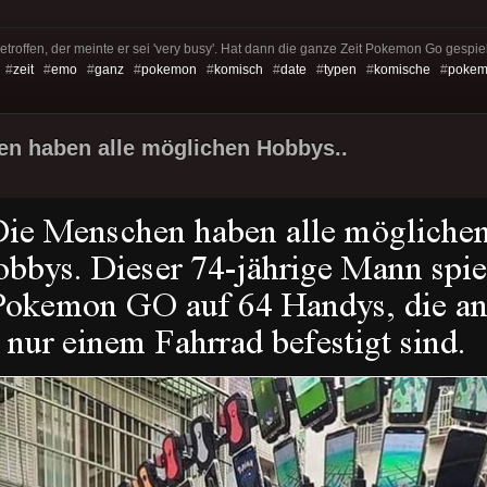
troffen, der meinte er sei 'very busy'. Hat dann die ganze Zeit Pokemon Go gespie
 #
zeit
#
emo
#
ganz
#
pokemon
#
komisch
#
date
#
typen
#
komische
#
pokem
n haben alle möglichen Hobbys..