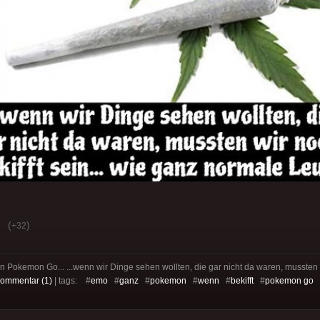
(
)
+32
in Pokemon Go... ...wenn wir Dinge sehen wollten, die gar nicht da waren, mussten wi
ommentar (1)
| tags: #
emo
#
ganz
#
pokemon
#
wenn
#
bekifft
#
pokemon go