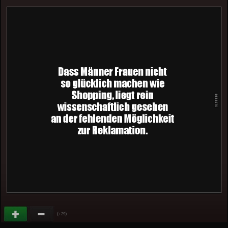
(
)
+29