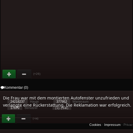
(+26)
Kommentar (0)
Die Frau war mit dem montierten Autofenster unzufrieden und
24218237
Haupt
377952
Warteraum
verlangte eine Rückerstattung. Die Reklamation war erfolgreich.
17670
Benutzer
[ 1 ] - ( 2.42 )
(
)
+98
Cookies
-
Impressum
-
Priva