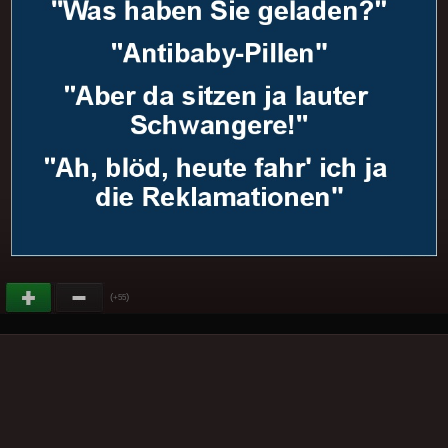
(
)
+55