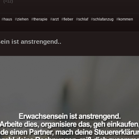
(
)
+12
 #
haus
#
ziehen
#
therapie
#
arzt
#
fieber
#
schlaf
#
schlafanzug
#
kommen
in ist anstrengend..