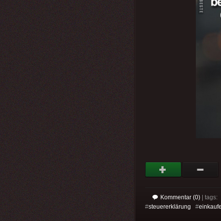
Kommentar (0)
| tags:
#
steuererklärung
#
einkauf