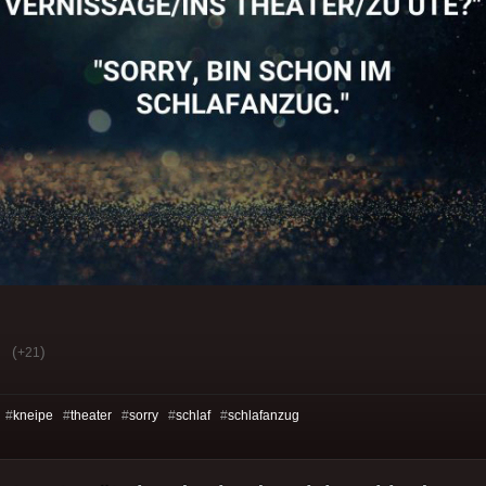
(
)
+21
 #
kneipe
#
theater
#
sorry
#
schlaf
#
schlafanzug