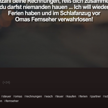
(
)
+24
 #
steuer
#
omas
#
rechnungen
#
wach
#
teuer
#
kaufen
#
ferien
#
partner
#
sc
en
#
fernseher