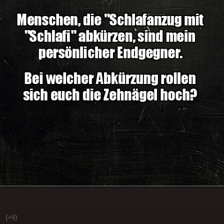
(
)
+9