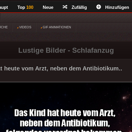
aupt
Top
100
Neue
Zufällig
Hinzufügen
ÜCHE
VIDEOS
GIF ANIMATIONEN
Lustige Bilder - Schlafanzug
t heute vom Arzt, neben dem Antibiotikum..