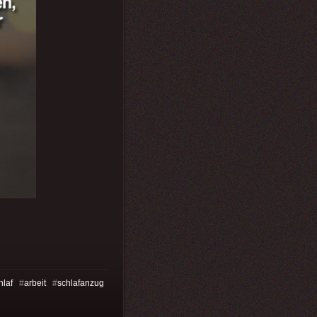
hlaf
#
arbeit
#
schlafanzug