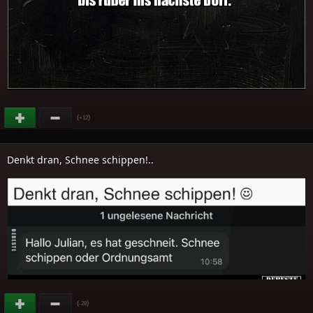
(
)
+12
Denkt dran, Schnee schippen!..
(
)
-28