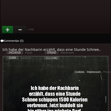
(+26)
Kommentar (0)
Ich habe der Nachbarin erzählt, dass eine Stunde Schnee..
24218318
Haupt
378242
Warteraum
21655
Benutzer
[ 1 ] - ( 1.08 )
Cookies
-
Impressum
-
Priva