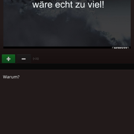
(
)
+21
Warum?