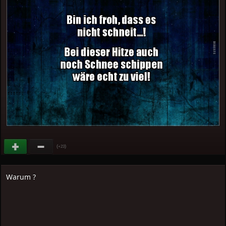
(
)
+23
Warum ?