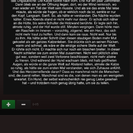
(
)
+17