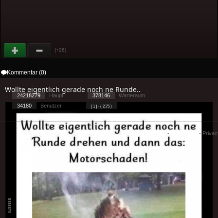
(+26)
Kommentar (0)
Wollte eigentlich gerade noch ne Runde..
24218279
Haupt
378146
Warteraum
34180
Benutzer
[ 1 ] - ( 2.75 )
Cookies
-
Impressum
-
Priva