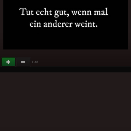
(
)
+29