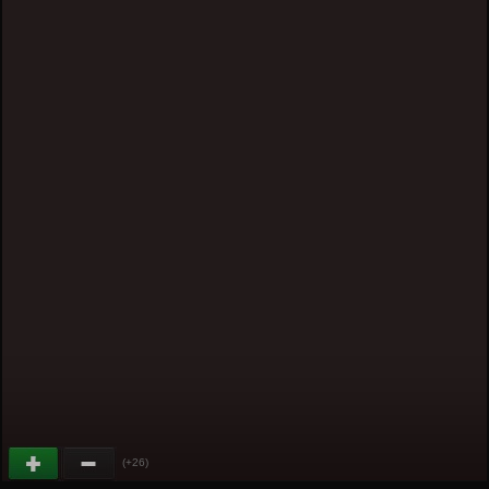
(+26)