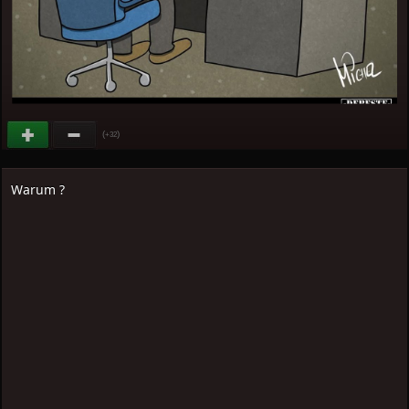
(
)
+32
Warum ?