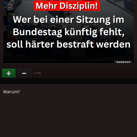
(
)
+270
Warum?