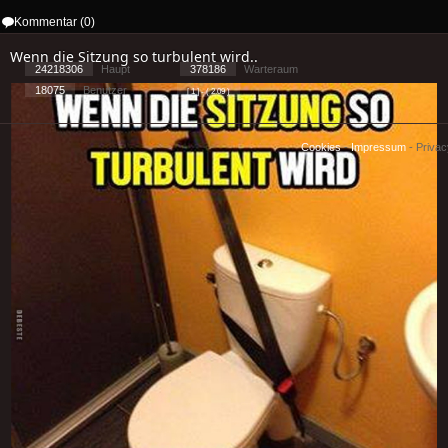
Kommentar (0)
Wenn die Sitzung so turbulent wird..
24218306
Haupt
378186
Warteraum
18075
Benutzer
[ 1 ] - ( 2.09 )
Cookies
-
Impressum
-
Priva