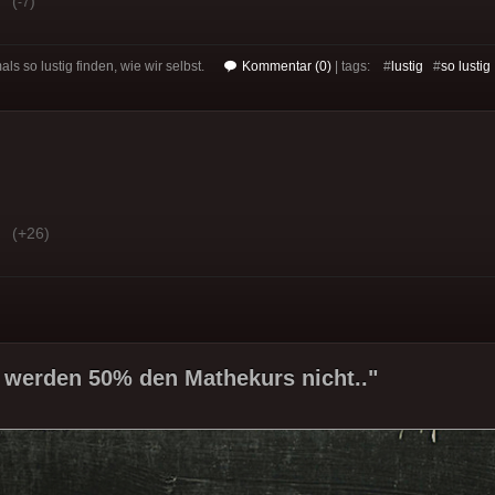
(
)
-7
s so lustig finden, wie wir selbst.
Kommentar (0)
| tags: #
lustig
#
so lustig
(+26)
 werden 50% den Mathekurs nicht.."