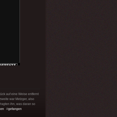
ck auf eine Weise entfernt
 zweite war Metzger, also
fragten ihn, was daran so
uen
#
gefangen