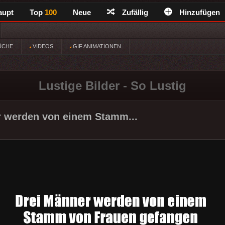
aupt
Top
100
Neue
Zufällig
Hinzufügen
ÜCHE
VIDEOS
GIF ANIMATIONEN
Lustige Bilder - So Lustig
r werden von einem Stamm...