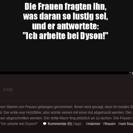
(
)
+12
em Stamm von Frauen gefangen genommen. Ihnen wird gesagt, dass ihr bestes Stü
st. Der erste war Holzfäller, also würde seines mit einer Axt abgehackt werden. Der
er abgeschnitten werden. Der dritte Mann fing plötzlich an zu lachen. Die Frauen 
: "Ich arbeite bei Dyson!"
Kommentar (0)
| tags: #
männer
#
frauen
#
von fra