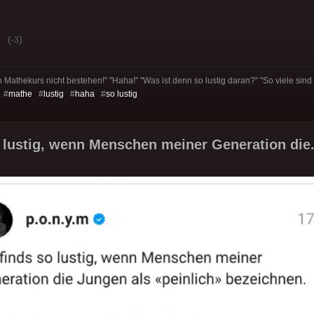
(
)
-3
athekurs nicht bestehen!" "Haha!" "Was ist denn so lustig daran?" "So viele sind wi
 #
mathe
#
lustig
#
haha
#
so lustig
o lustig, wenn Menschen meiner Generation die.