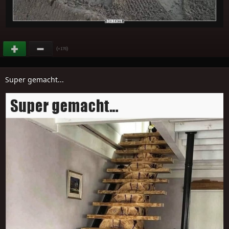
(
)
+176
Super gemacht...