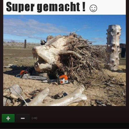
(
)
+96