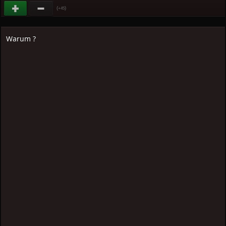
(
)
+45
Warum ?