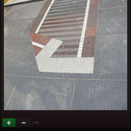
(
)
+36