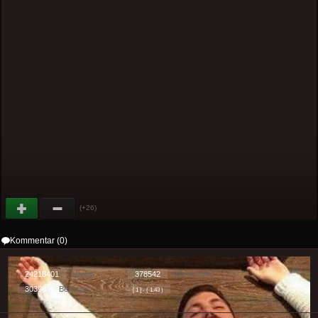
(+26)
Kommentar (0)
24218401
Haupt
378542
Warteraum
30398
Benutzer
[ 1 ] - ( 1.43 )