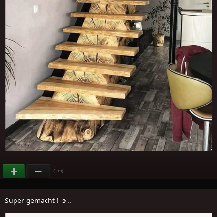
(
)
+111
Super gemacht ! ☺..