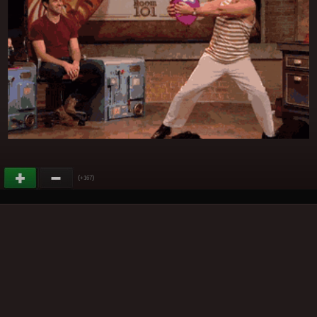
(
)
+167