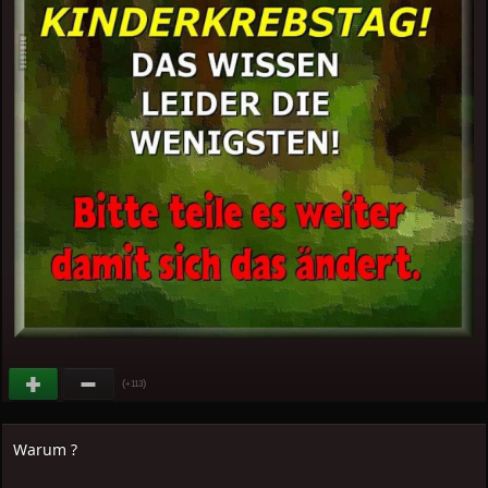
(
)
+113
Warum ?