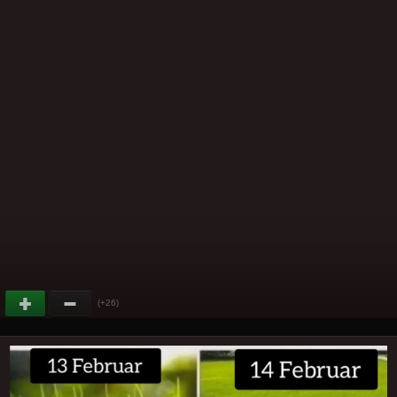
(+26)