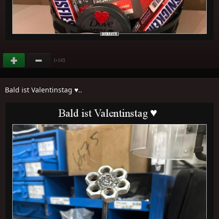
(
)
+132
Bald ist Valentinstag ♥..