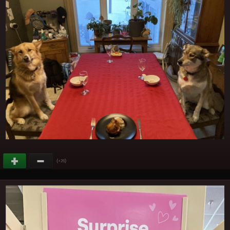
(
)
+26