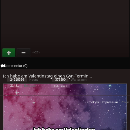
(+26)
Kommentar (0)
Ich habe am Valentinstag einen Gyn-Termin...
24218336
Haupt
378390
Warteraum
31481
Benutzer
[ 1 ] - ( 2.33 )
Cookies
-
Impressum
-
Priva