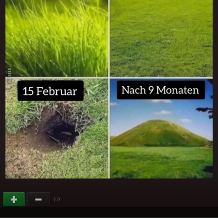
(
)
-2