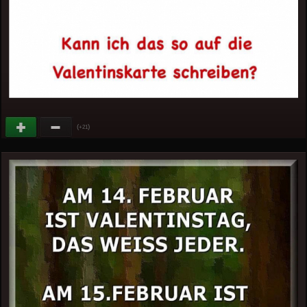
(
)
+21