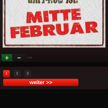
(
)
+147
1
2
3
weiter >>