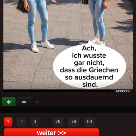
(
)
-24
1
2
3
...
78
79
80
weiter >>