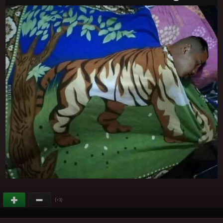
(
)
+3