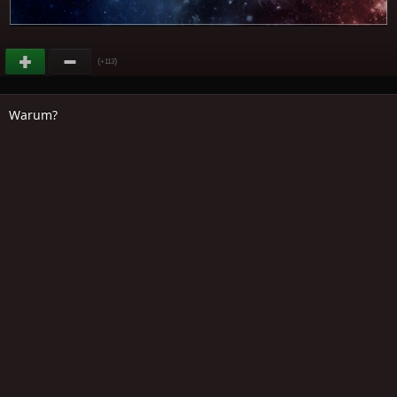
(
)
+113
Warum?