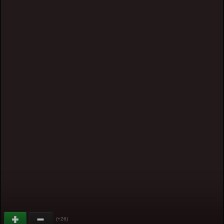
(+26)