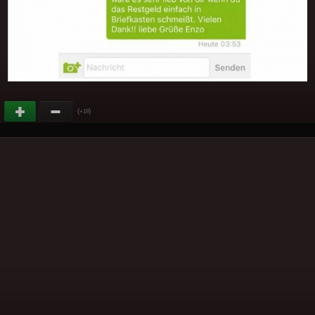
(
)
+19