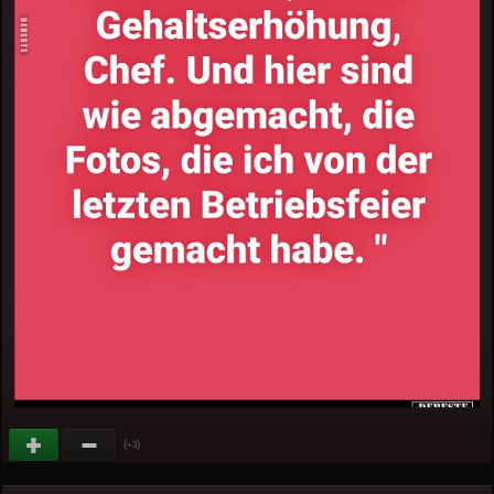
(
)
+3