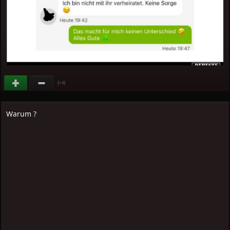
(
)
+4
Warum ?