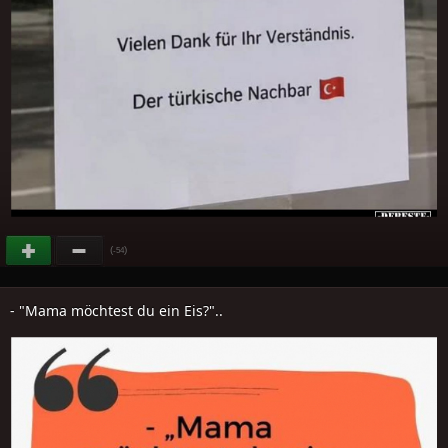
(
)
-54
- "Mama möchtest du ein Eis?"..