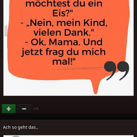
(
)
+5
Ach so geht das..