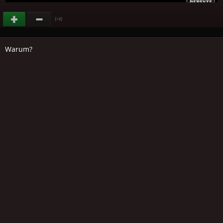
(
)
+8
Warum?