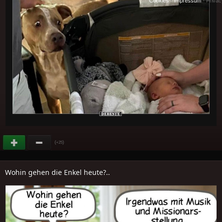
Cookies
-
Impressum
-
Priva
(
)
+25
Wohin gehen die Enkel heute?..