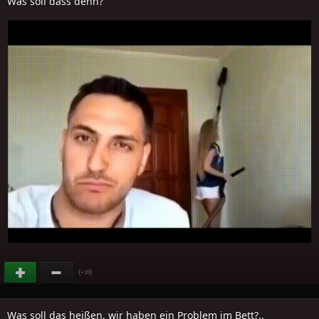
Was soll dass denn?
(
)
+16
Was soll das heißen, wir haben ein Problem im Bett?..