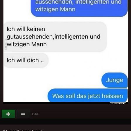
(
)
+20