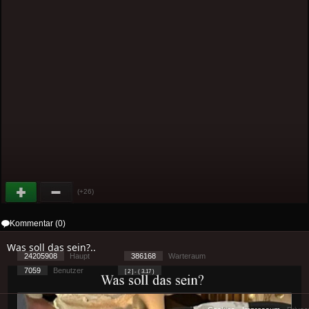
(+26)
Kommentar (0)
Was soll das sein?..
24205908
Haupt
386168
Warteraum
7059
Benutzer
[ 2 ] - ( 3.17 )