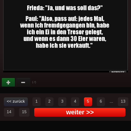
(
)
-7
<< zurück
1
2
3
4
5
6
...
13
weiter >>
14
15