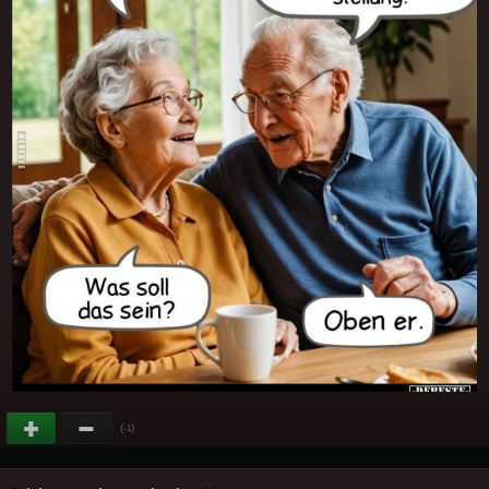
(
)
-1