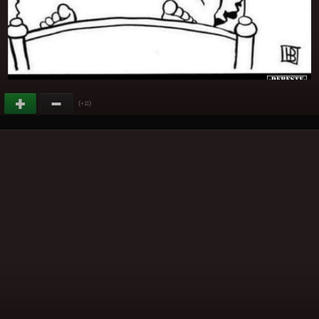
(
)
+11