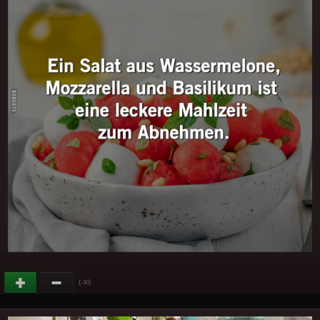
(
)
-30