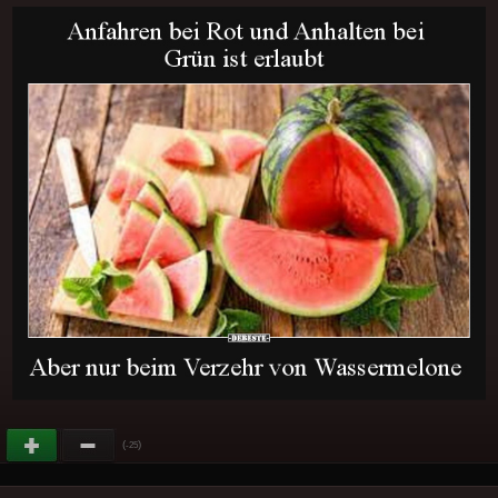
(
)
-25