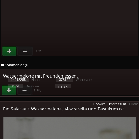
(+26)
Kommentar (0)
Wassermelone mit Freunden essen.
24218285
Haupt
378127
Warteraum
34398
Benutzer
[ 1 ] - ( 3 )
(
)
+173
Cookies
-
Impressum
-
Priva
Ein Salat aus Wassermelone, Mozzarella und Basilikum ist..