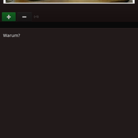
(
)
+5
Warum?