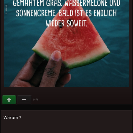
(
)
+7
Warum ?